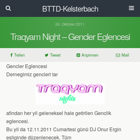
BTTD-Kelsterbach
24. Oktober 2011
Traqyam Night – Gencler Eglencesi
Teilen
Tweet
Anpinnen
Mail
Gencler Eglencesi
Dernegimiz gencleri tar
afindan her yil geleneksel hale getirilen Genclik
eglencesi.
Bu yil da 12.11.2011 Cumartesi günü DJ Onur Ergin
esliginde düzenlenecek. Tüm